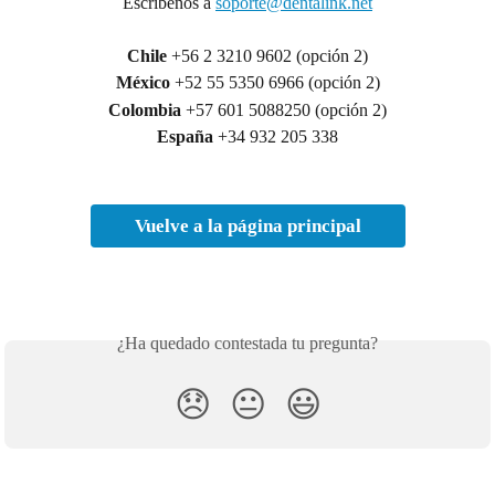
Escríbenos a 
soporte@dentalink.net
Chile 
+56 2 3210 9602 (opción 2)
México
 +52 55 5350 6966 (opción 2)
Colombia
 +57 601 5088250 (opción 2)
España
 +34 932 205 338
Vuelve a la página principal
¿Ha quedado contestada tu pregunta?
😞
😐
😃