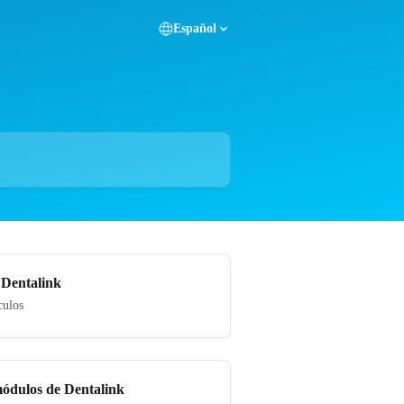
Español
 Dentalink
culos
módulos de Dentalink